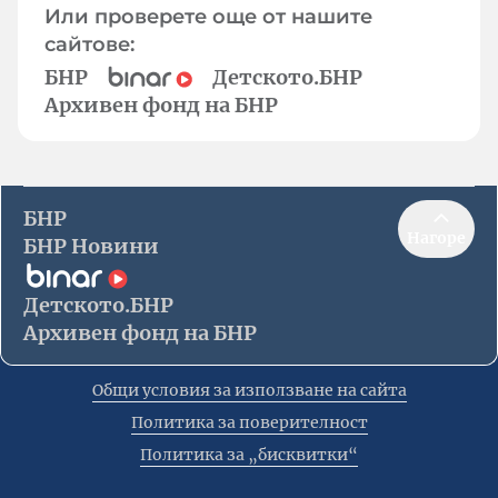
Или проверете още от нашите
сайтове:
БНР
Детското.БНР
Архивен фонд на БНР
БНР
Нагоре
БНР Новини
Детското.БНР
Архивен фонд на БНР
Общи условия за използване на сайта
Политика за поверителност
Политика за „бисквитки“