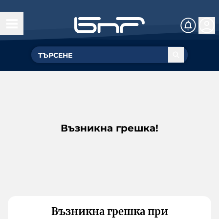
Възникна грешка!
Възникна грешка при