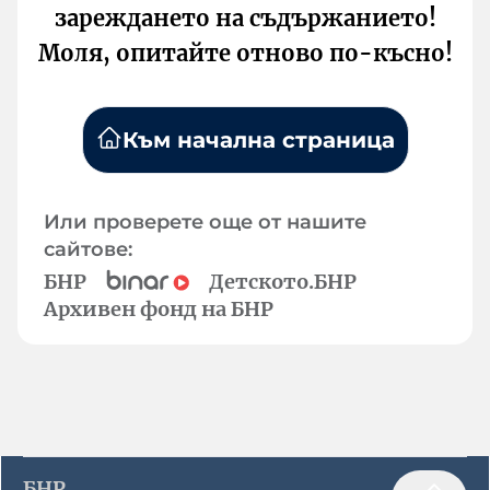
зареждането на съдържанието!
Моля, опитайте отново по-късно!
Към начална страница
Или проверете още от нашите
сайтове:
БНР
Детското.БНР
Архивен фонд на БНР
БНР