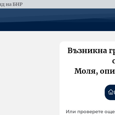
д на БНР
Възникна г
Моля, опи
Или проверете още 