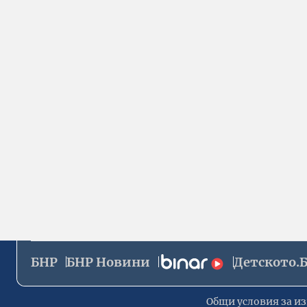
БНР
БНР Новини
Детското.
Общи условия за из