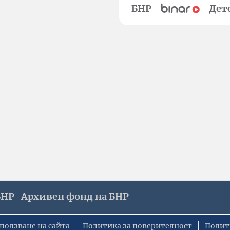
БНР
Дет
БНР
Архивен фонд на БНР
ползване на сайта
Политика за поверителност
Полит