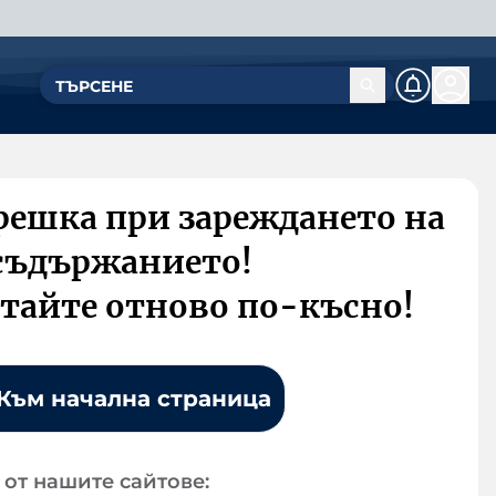
решка при зареждането на
съдържанието!
тайте отново по-късно!
Към начална страница
от нашите сайтове: