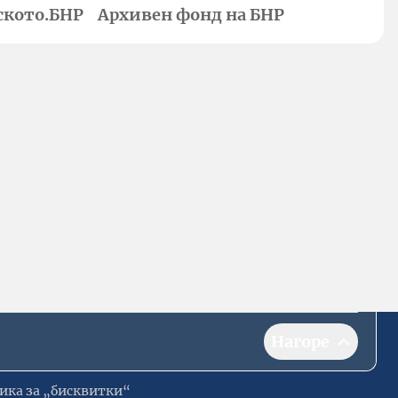
ското.БНР
Архивен фонд на БНР
Нагоре
ика за „бисквитки“