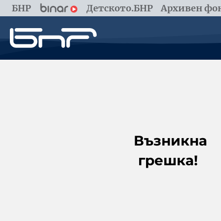
БНР
Детското.БНР
Архивен фон
Възникна
грешка!