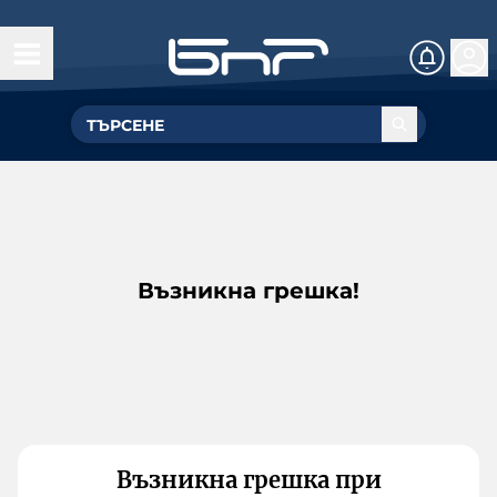
Възникна грешка!
Възникна грешка при