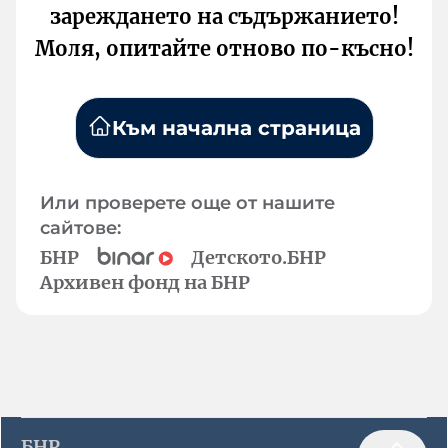
зареждането на съдържанието!
Моля, опитайте отново по-късно!
Към начална страница
Или проверете още от нашите
сайтове:
БНР
Детското.БНР
Архивен фонд на БНР
БНР