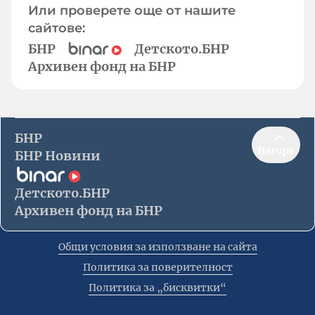
Или проверете още от нашите
сайтове:
БНР
Детското.БНР
Архивен фонд на БНР
БНР
Нагоре
БНР Новини
Детското.БНР
Архивен фонд на БНР
Общи условия за използване на сайта
Политика за поверителност
Политика за „бисквитки“