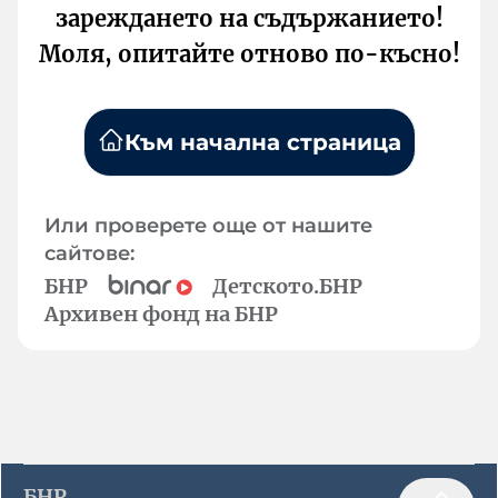
зареждането на съдържанието!
Моля, опитайте отново по-късно!
Към начална страница
Или проверете още от нашите
сайтове:
БНР
Детското.БНР
Архивен фонд на БНР
БНР