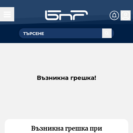
Възникна грешка!
Възникна грешка при