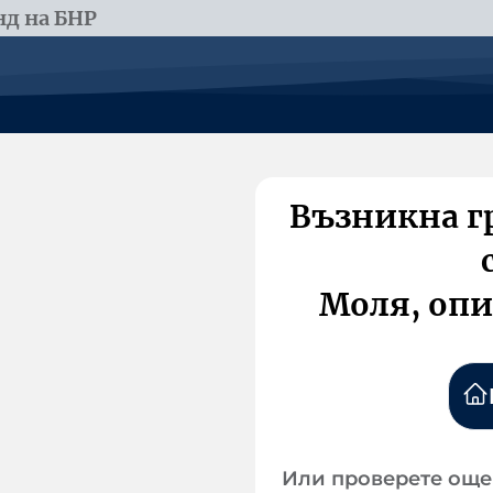
д на БНР
Възникна г
Моля, опи
Или проверете още 