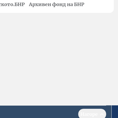
ското.БНР
Архивен фонд на БНР
Нагоре