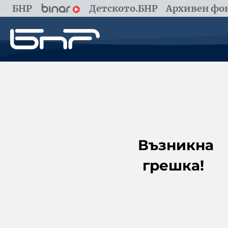
БНР
Детското.БНР
Архивен фон
Възникна
грешка!