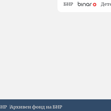
БНР
Дет
БНР
Архивен фонд на БНР