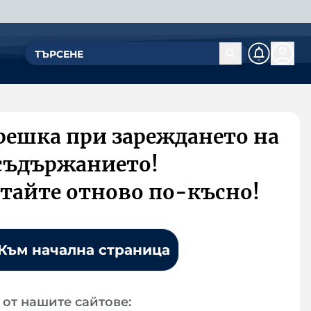
решка при зареждането на
съдържанието!
тайте отново по-късно!
Към начална страница
от нашите сайтове: