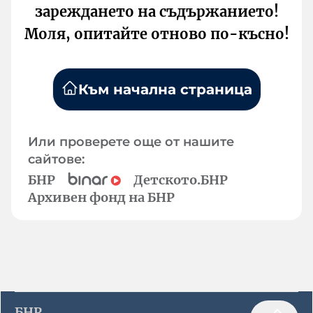
зареждането на съдържанието!
Моля, опитайте отново по-късно!
Към начална страница
Или проверете още от нашите
сайтове:
БНР
Детското.БНР
Архивен фонд на БНР
БНР