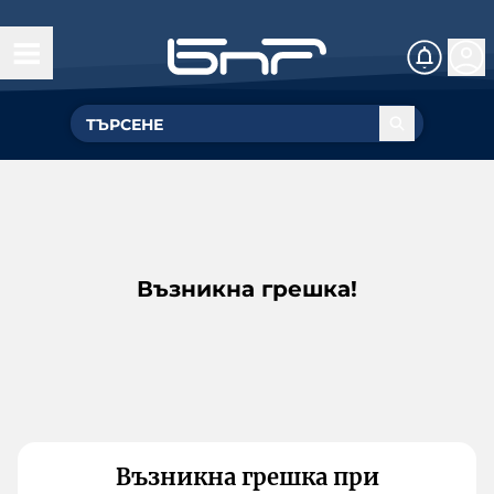
Възникна грешка!
Възникна грешка при