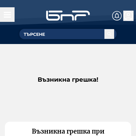
Възникна грешка!
Възникна грешка при