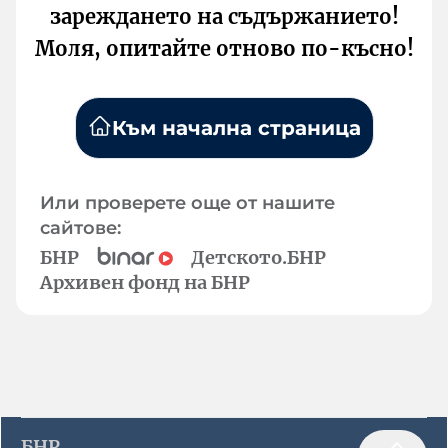
зареждането на съдържанието!
Моля, опитайте отново по-късно!
Към начална страница
Или проверете още от нашите
сайтове:
БНР
Детското.БНР
Архивен фонд на БНР
БНР