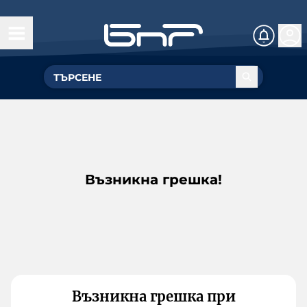
Възникна грешка!
Възникна грешка при