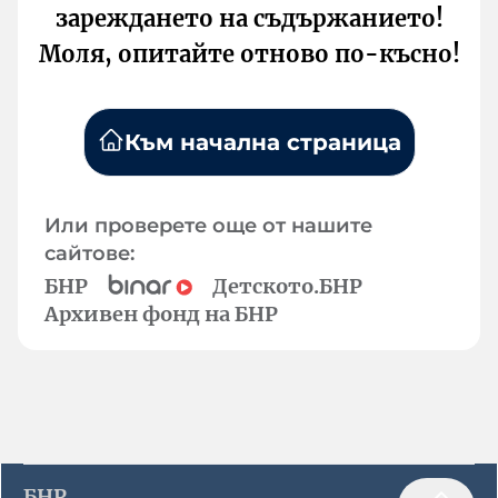
зареждането на съдържанието!
Моля, опитайте отново по-късно!
Към начална страница
Или проверете още от нашите
сайтове:
БНР
Детското.БНР
Архивен фонд на БНР
БНР