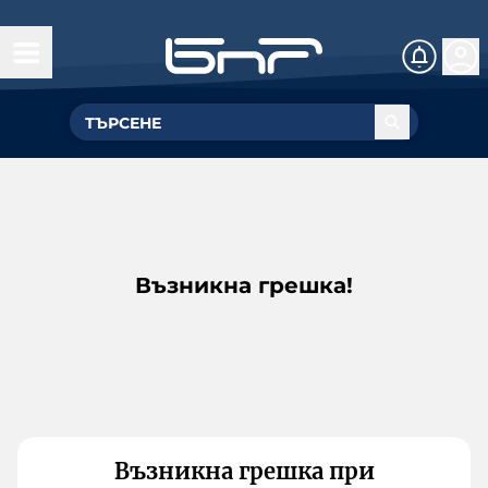
Възникна грешка!
Възникна грешка при