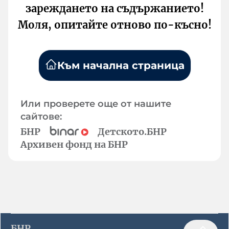
зареждането на съдържанието!
Моля, опитайте отново по-късно!
Към начална страница
Или проверете още от нашите
сайтове:
БНР
Детското.БНР
Архивен фонд на БНР
БНР