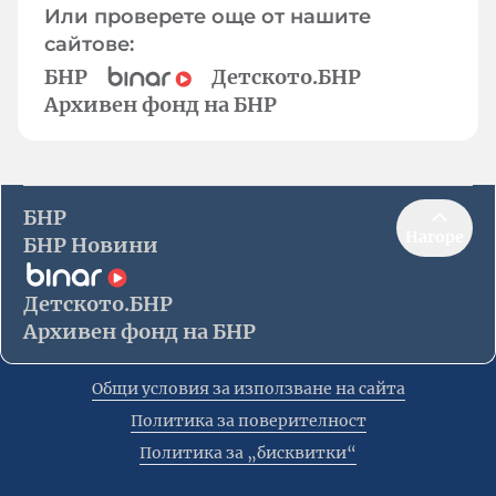
Или проверете още от нашите
сайтове:
БНР
Детското.БНР
Архивен фонд на БНР
БНР
Нагоре
БНР Новини
Детското.БНР
Архивен фонд на БНР
Общи условия за използване на сайта
Политика за поверителност
Политика за „бисквитки“