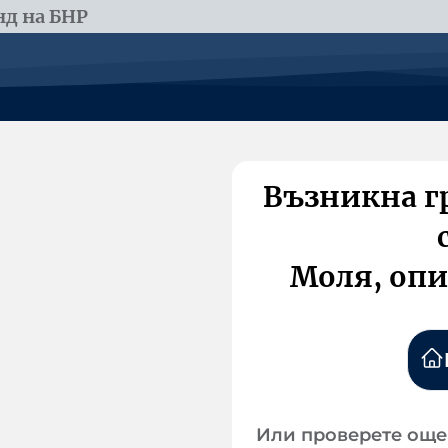
д на БНР
Възникна г
Моля, опи
Или проверете още 