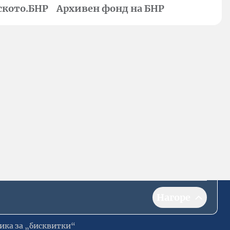
ското.БНР
Архивен фонд на БНР
Нагоре
ика за „бисквитки“