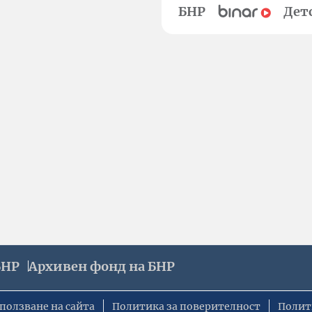
БНР
Дет
БНР
Архивен фонд на БНР
ползване на сайта
Политика за поверителност
Полит