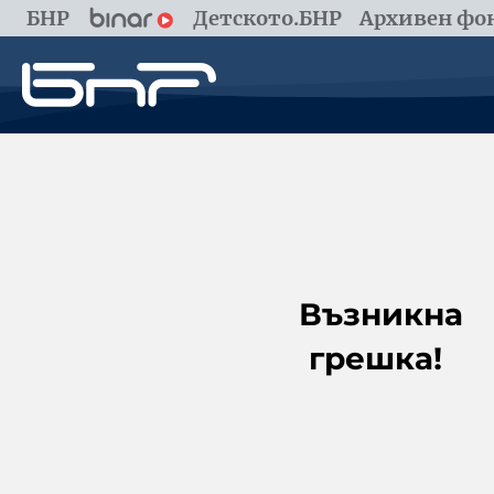
БНР
Детското.БНР
Архивен фон
Възникна
грешка!