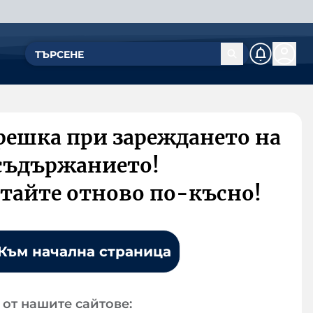
решка при зареждането на
съдържанието!
тайте отново по-късно!
Към начална страница
от нашите сайтове: