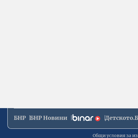
БНР
БНР Новини
Детското.
Общи условия за из