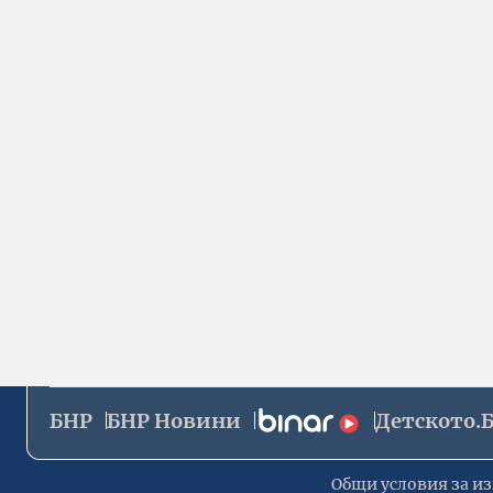
БНР
БНР Новини
Детското.
Общи условия за из