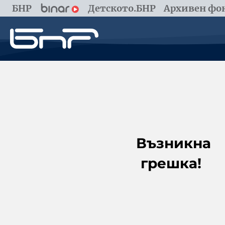
БНР
Детското.БНР
Архивен фон
Възникна
грешка!