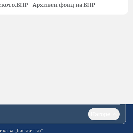
ското.БНР
Архивен фонд на БНР
Нагоре
ика за „бисквитки“