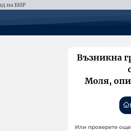
д на БНР
Възникна г
Моля, опи
Или проверете още 