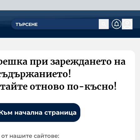
решка при зареждането на
съдържанието!
тайте отново по-късно!
Към начална страница
от нашите сайтове: