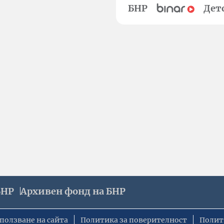
БНР
Дет
БНР
Архивен фонд на БНР
ползване на сайта
Политика за поверителност
Полит