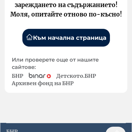
зареждането на съдържанието!
Моля, опитайте отново по-късно!
Към начална страница
Или проверете още от нашите
сайтове:
БНР
Детското.БНР
Архивен фонд на БНР
БНР