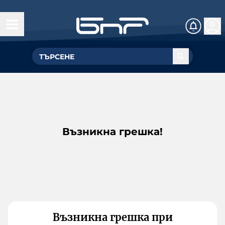
Възникна грешка!
Възникна грешка при