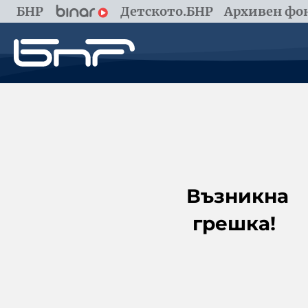
БНР
Детското.БНР
Архивен фон
Възникна
грешка!