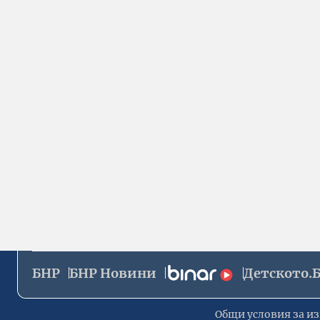
БНР
БНР Новини
Детското.
Общи условия за из