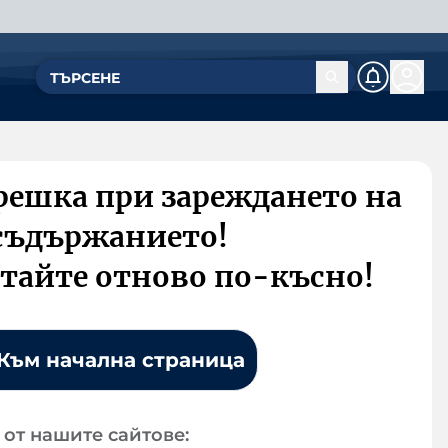
решка при зареждането на
съдържанието!
тайте отново по-късно!
Към начална страница
от нашите сайтове: