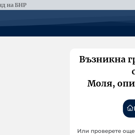
д на БНР
Възникна г
Моля, опи
Или проверете още 