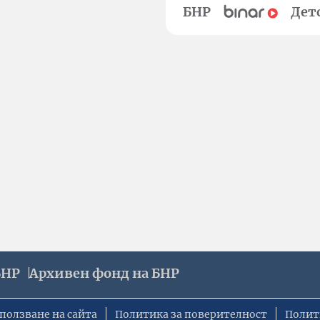
БНР
Дет
БНР
Архивен фонд на БНР
ползване на сайта
Политика за поверителност
Полит