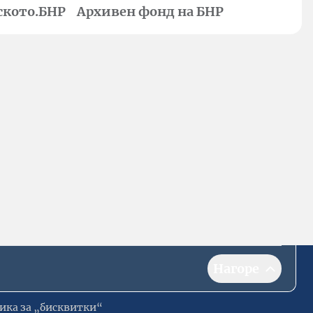
ското.БНР
Архивен фонд на БНР
Нагоре
ика за „бисквитки“