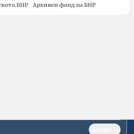
ското.БНР
Архивен фонд на БНР
Нагоре