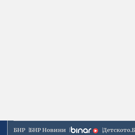
БНР
БНР Новини
Детското.