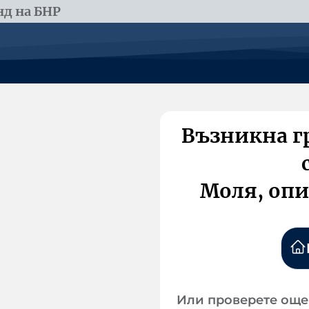
д на БНР
Възникна г
Моля, опи
Или проверете още 