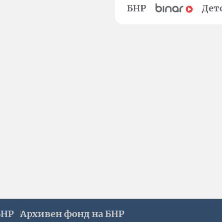
БНР
Дет
БНР
Архивен фонд на БНР