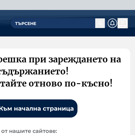
решка при зареждането на
съдържанието!
тайте отново по-късно!
Към начална страница
от нашите сайтове: