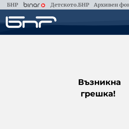
БНР
Детското.БНР
Архивен фон
Възникна
грешка!