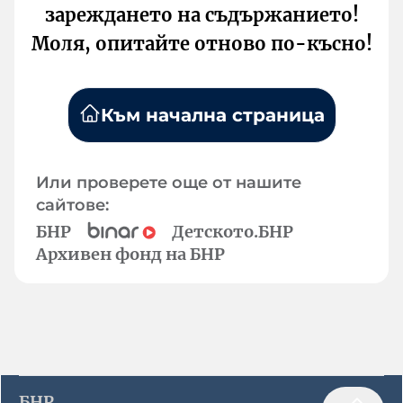
зареждането на съдържанието!
Моля, опитайте отново по-късно!
Към начална страница
Или проверете още от нашите
сайтове:
БНР
Детското.БНР
Архивен фонд на БНР
БНР