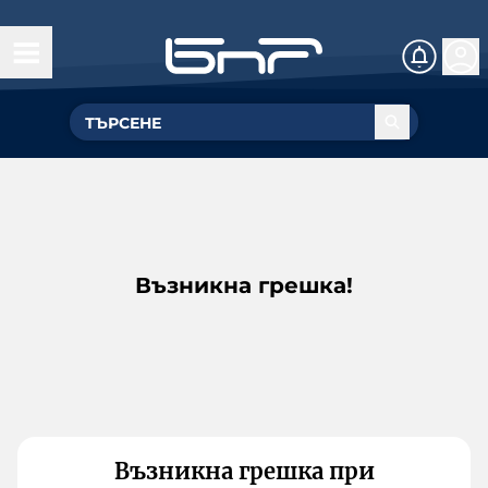
Възникна грешка!
Възникна грешка при