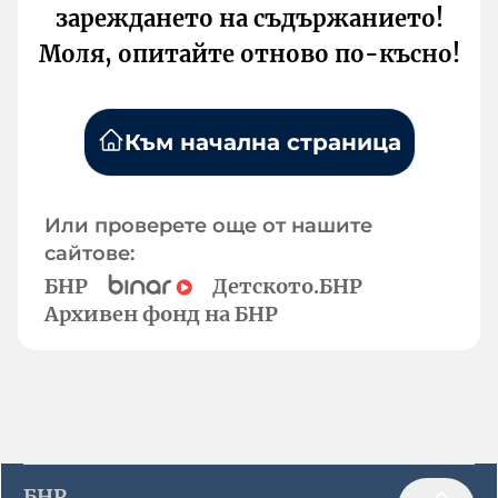
зареждането на съдържанието!
Моля, опитайте отново по-късно!
Към начална страница
Или проверете още от нашите
сайтове:
БНР
Детското.БНР
Архивен фонд на БНР
БНР