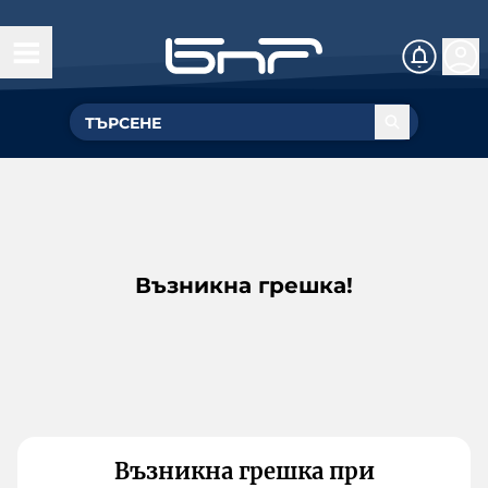
Възникна грешка!
Възникна грешка при