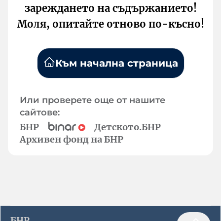
зареждането на съдържанието!
Моля, опитайте отново по-късно!
Към начална страница
Или проверете още от нашите
сайтове:
БНР
Детското.БНР
Архивен фонд на БНР
БНР