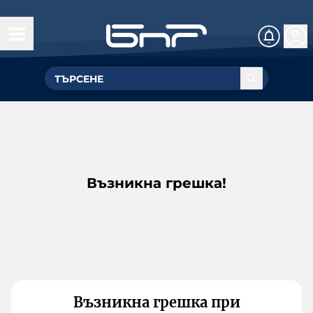
Възникна грешка!
Възникна грешка при