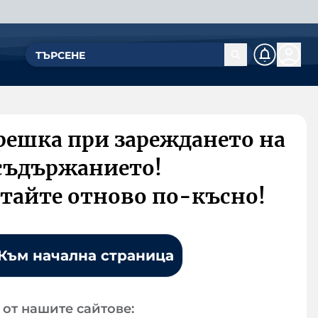
решка при зареждането на
съдържанието!
тайте отново по-късно!
Към начална страница
от нашите сайтове: