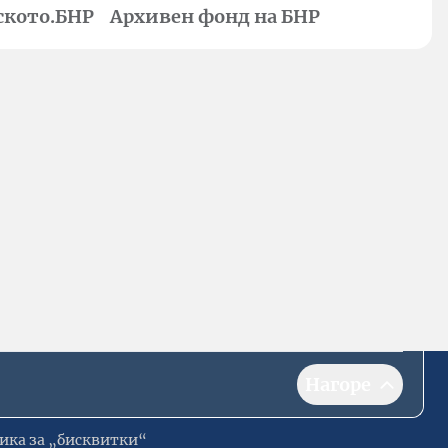
ското.БНР
Архивен фонд на БНР
Нагоре
ика за „бисквитки“