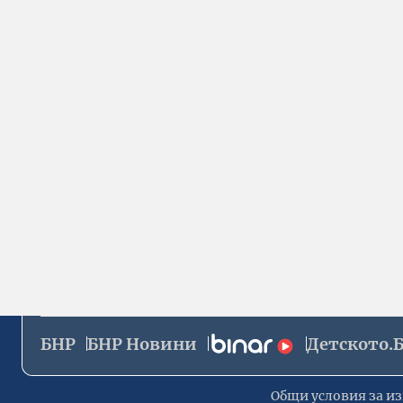
БНР
БНР Новини
Детското.
Общи условия за из