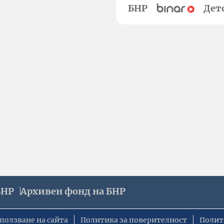
БНР
Дет
БНР
Архивен фонд на БНР
ползване на сайта
Политика за поверителност
Полит