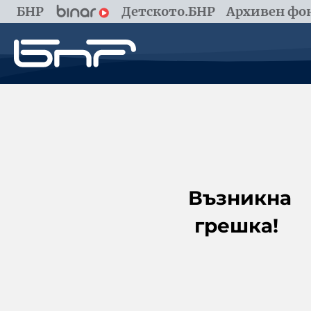
БНР
Детското.БНР
Архивен фон
Възникна
грешка!