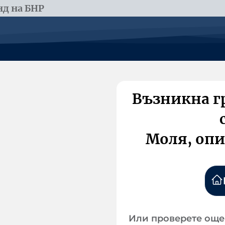
д на БНР
Възникна г
Моля, опи
Или проверете още 