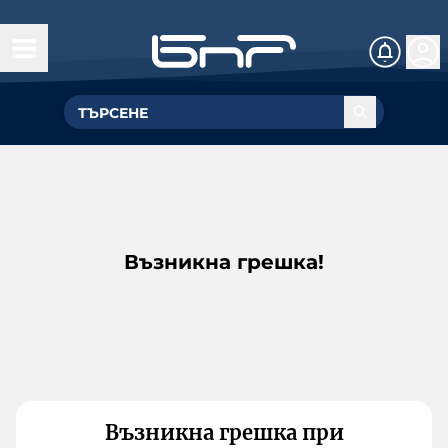
Възникна грешка!
Възникна грешка при