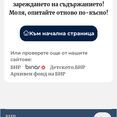
зареждането на съдържанието!
Моля, опитайте отново по-късно!
Към начална страница
Или проверете още от нашите
сайтове:
БНР
Детското.БНР
Архивен фонд на БНР
БНР