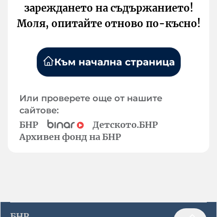
зареждането на съдържанието!
Моля, опитайте отново по-късно!
Към начална страница
Или проверете още от нашите
сайтове:
БНР
Детското.БНР
Архивен фонд на БНР
БНР