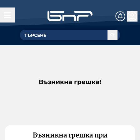
Възникна грешка!
Възникна грешка при