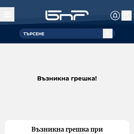
Възникна грешка!
Възникна грешка при