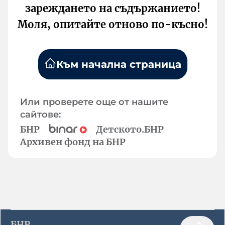
зареждането на съдържанието!
Моля, опитайте отново по-късно!
Към начална страница
Или проверете още от нашите
сайтове:
БНР
Детското.БНР
Архивен фонд на БНР
БНР