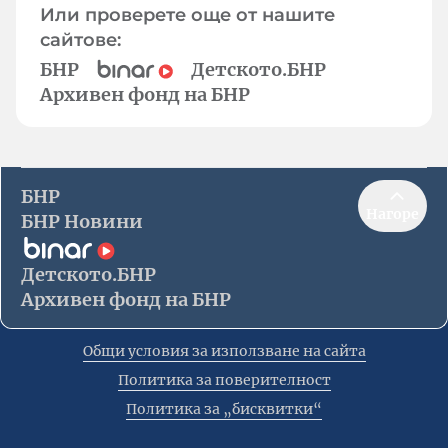
Или проверете още от нашите
сайтове:
БНР
Детското.БНР
Архивен фонд на БНР
БНР
Нагоре
БНР Новини
Детското.БНР
Архивен фонд на БНР
Общи условия за използване на сайта
Политика за поверителност
Политика за „бисквитки“