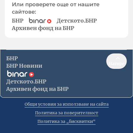
Или проверете още от нашите
сайтове:
БНР
Детското.БНР
Архивен фонд на БНР
БНР
Нагоре
БНР Новини
Детското.БНР
Архивен фонд на БНР
Общи условия за използване на сайта
Политика за поверителност
Политика за „бисквитки“