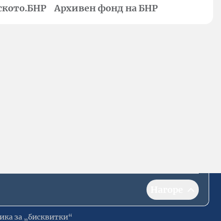
ското.БНР
Архивен фонд на БНР
Нагоре
ика за „бисквитки“