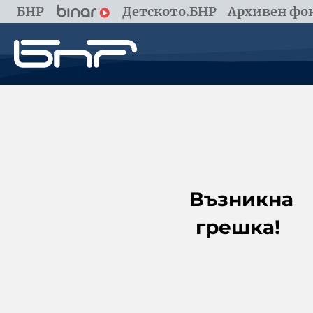
БНР
Детското.БНР
Архивен фон
Възникна
грешка!