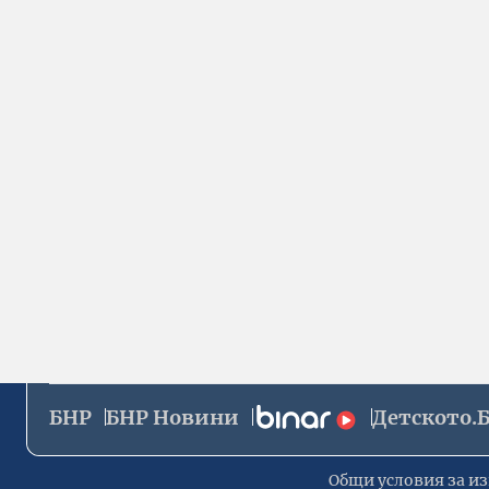
БНР
БНР Новини
Детското.
Общи условия за из