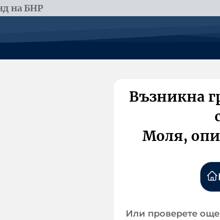
д на БНР
Възникна г
Моля, опи
Или проверете още 