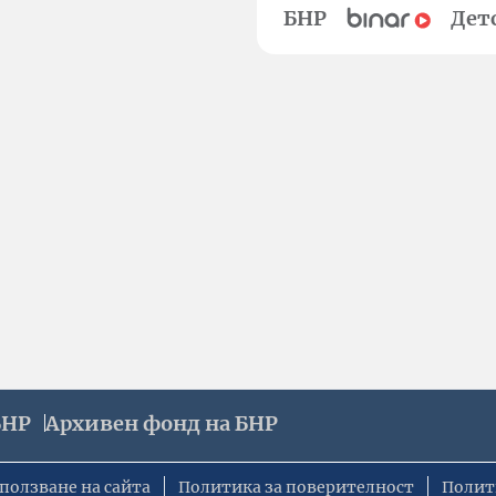
БНР
Дет
БНР
Архивен фонд на БНР
ползване на сайта
Политика за поверителност
Полит