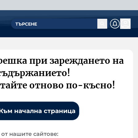
решка при зареждането на
съдържанието!
тайте отново по-късно!
Към начална страница
от нашите сайтове: