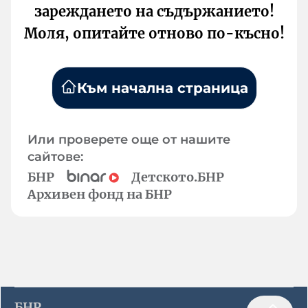
зареждането на съдържанието!
Моля, опитайте отново по-късно!
Към начална страница
Или проверете още от нашите
сайтове:
БНР
Детското.БНР
Архивен фонд на БНР
БНР