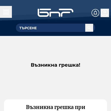
Възникна грешка!
Възникна грешка при