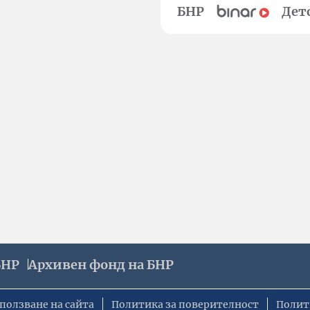
БНР
Дет
БНР
Архивен фонд на БНР
ползване на сайта
Политика за поверителност
Полит