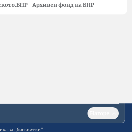
ското.БНР
Архивен фонд на БНР
Нагоре
ика за „бисквитки“