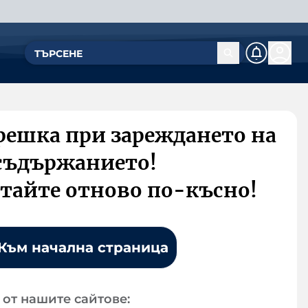
решка при зареждането на
съдържанието!
тайте отново по-късно!
Към начална страница
от нашите сайтове: