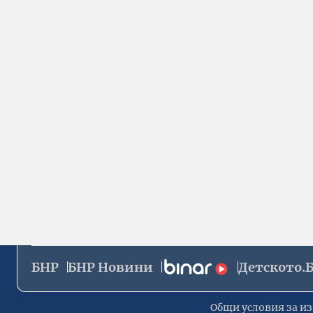
БНР
БНР Новини
Детското.
Общи условия за из