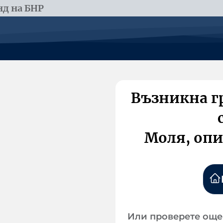
д на БНР
Възникна г
Моля, опи
Или проверете още 