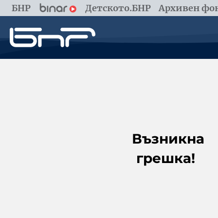
БНР
Детското.БНР
Архивен фон
Възникна
грешка!