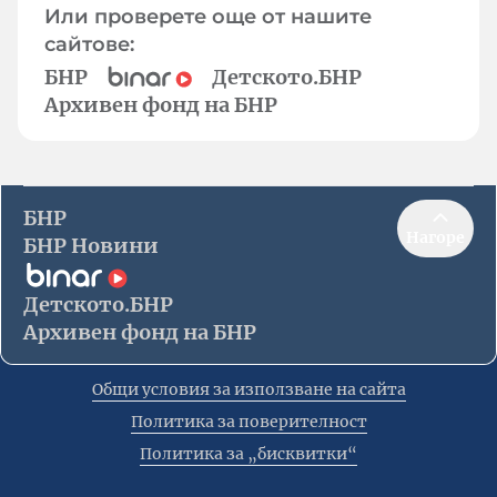
Или проверете още от нашите
сайтове:
БНР
Детското.БНР
Архивен фонд на БНР
БНР
Нагоре
БНР Новини
Детското.БНР
Архивен фонд на БНР
Общи условия за използване на сайта
Политика за поверителност
Политика за „бисквитки“