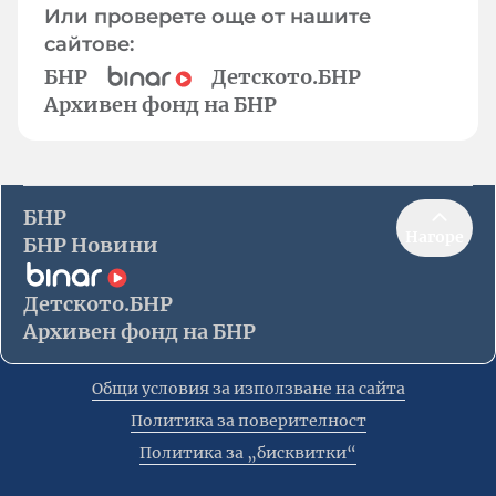
Или проверете още от нашите
сайтове:
БНР
Детското.БНР
Архивен фонд на БНР
БНР
Нагоре
БНР Новини
Детското.БНР
Архивен фонд на БНР
Общи условия за използване на сайта
Политика за поверителност
Политика за „бисквитки“