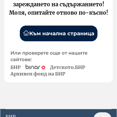
зареждането на съдържанието!
Моля, опитайте отново по-късно!
Към начална страница
Или проверете още от нашите
сайтове:
БНР
Детското.БНР
Архивен фонд на БНР
БНР