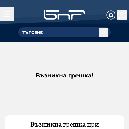
Възникна грешка!
Възникна грешка при