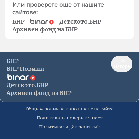
Или проверете още от нашите
сайтове:
БНР
Детското.БНР
Архивен фонд на БНР
БНР
Нагоре
БНР Новини
Детското.БНР
Архивен фонд на БНР
Общи условия за използване на сайта
Политика за поверителност
Политика за „бисквитки“