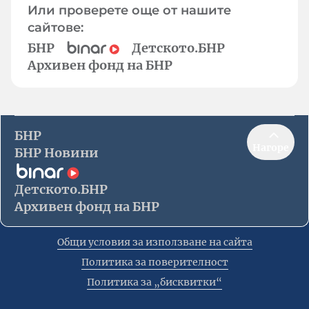
Или проверете още от нашите
сайтове:
БНР
Детското.БНР
Архивен фонд на БНР
БНР
Нагоре
БНР Новини
Детското.БНР
Архивен фонд на БНР
Общи условия за използване на сайта
Политика за поверителност
Политика за „бисквитки“