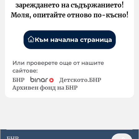
зареждането на съдържанието!
Моля, опитайте отново по-късно!
Към начална страница
Или проверете още от нашите
сайтове:
БНР
Детското.БНР
Архивен фонд на БНР
БНР