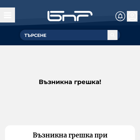
Възникна грешка!
Възникна грешка при