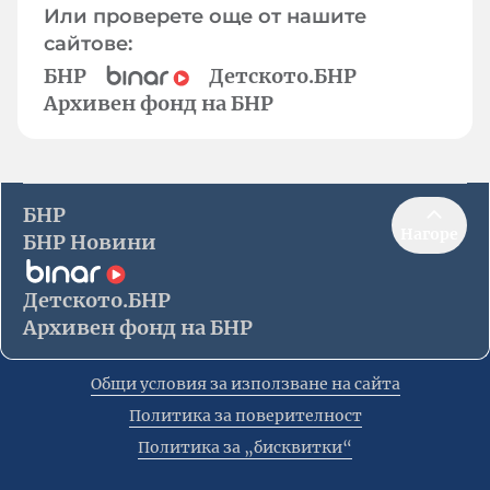
Или проверете още от нашите
сайтове:
БНР
Детското.БНР
Архивен фонд на БНР
БНР
Нагоре
БНР Новини
Детското.БНР
Архивен фонд на БНР
Общи условия за използване на сайта
Политика за поверителност
Политика за „бисквитки“