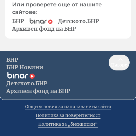
Или проверете още от нашите
сайтове:
БНР
Детското.БНР
Архивен фонд на БНР
БНР
Нагоре
БНР Новини
Детското.БНР
Архивен фонд на БНР
Общи условия за използване на сайта
Политика за поверителност
Политика за „бисквитки“