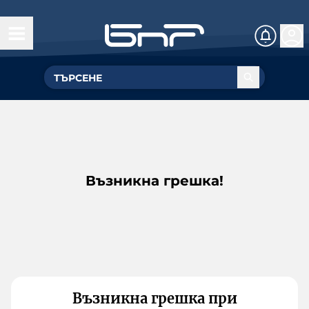
Възникна грешка!
Възникна грешка при