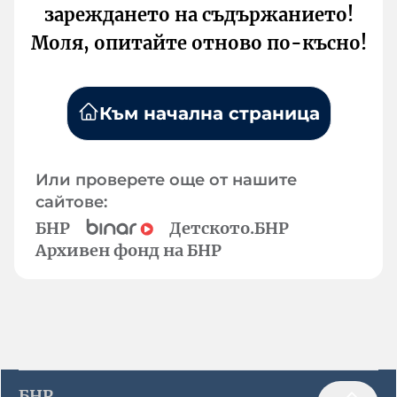
зареждането на съдържанието!
Моля, опитайте отново по-късно!
Към начална страница
Или проверете още от нашите
сайтове:
БНР
Детското.БНР
Архивен фонд на БНР
БНР