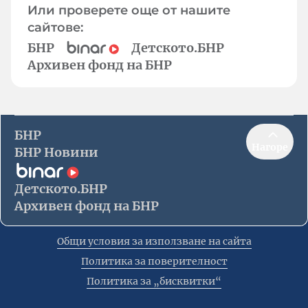
Или проверете още от нашите
сайтове:
БНР
Детското.БНР
Архивен фонд на БНР
БНР
Нагоре
БНР Новини
Детското.БНР
Архивен фонд на БНР
Общи условия за използване на сайта
Политика за поверителност
Политика за „бисквитки“