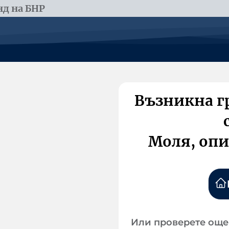
д на БНР
Възникна г
Моля, опи
Или проверете още 