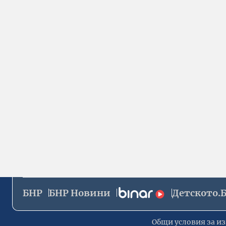
БНР
БНР Новини
Детското.
Общи условия за из