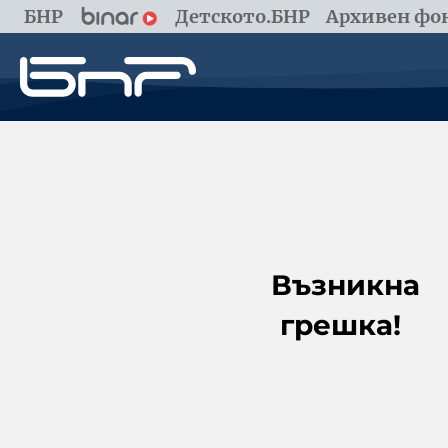
БНР
Детското.БНР
Архивен фон
Възникна
грешка!