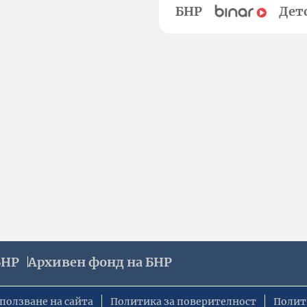
БНР
Дет
БНР
Архивен фонд на БНР
ползване на сайта
Политика за поверителност
Полит