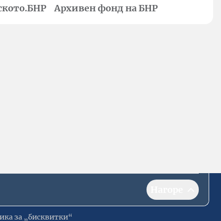
ското.БНР
Архивен фонд на БНР
Нагоре
ика за „бисквитки“