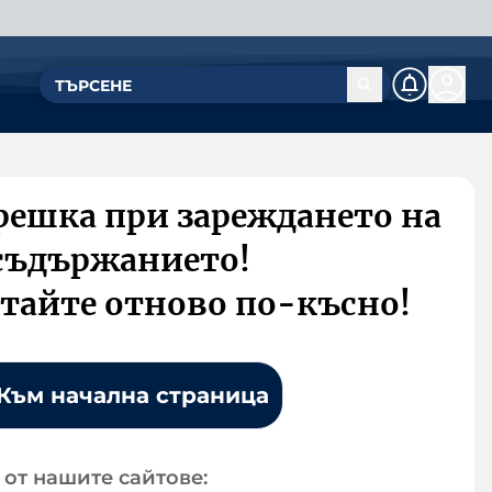
решка при зареждането на
съдържанието!
тайте отново по-късно!
Към начална страница
от нашите сайтове: