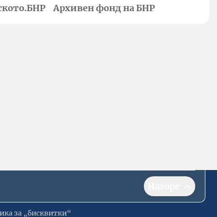
ското.БНР
Архивен фонд на БНР
Нагоре
ика за „бисквитки“