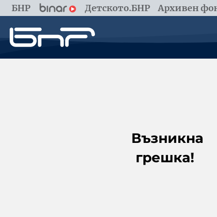
БНР
Детското.БНР
Архивен фон
Възникна
грешка!