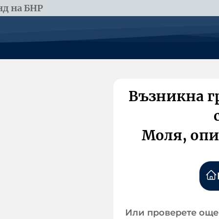
д на БНР
Възникна г
Моля, опи
Или проверете още 