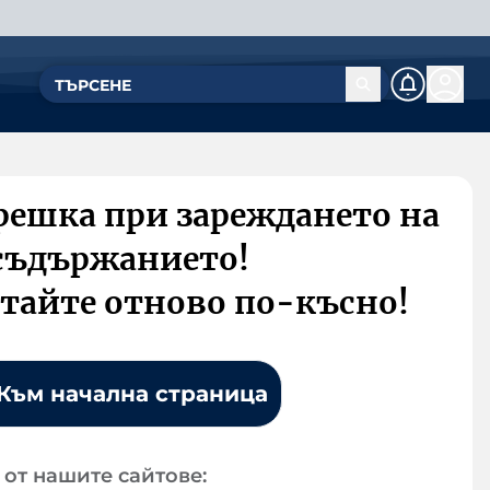
решка при зареждането на
съдържанието!
тайте отново по-късно!
Към начална страница
от нашите сайтове: