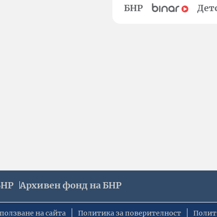
БНР
Дет
БНР
Архивен фонд на БНР
ползване на сайта
Политика за поверителност
Полит