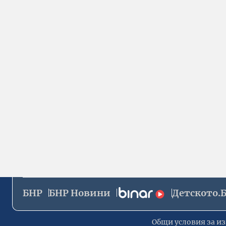
БНР
БНР Новини
Детското.
Общи условия за из