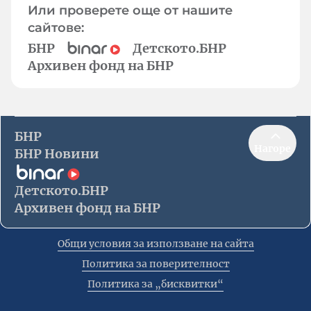
Или проверете още от нашите
сайтове:
БНР
Детското.БНР
Архивен фонд на БНР
БНР
Нагоре
БНР Новини
Детското.БНР
Архивен фонд на БНР
Общи условия за използване на сайта
Политика за поверителност
Политика за „бисквитки“