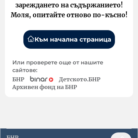
зареждането на съдържанието!
Моля, опитайте отново по-късно!
Към начална страница
Или проверете още от нашите
сайтове:
БНР
Детското.БНР
Архивен фонд на БНР
БНР