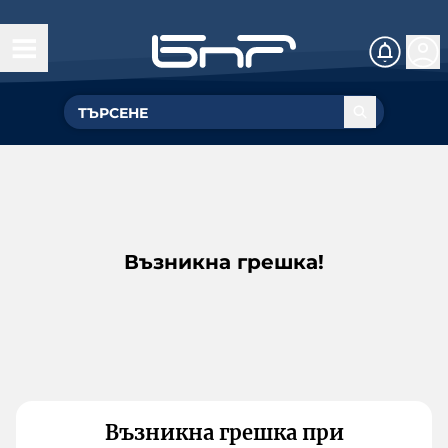
Възникна грешка!
Възникна грешка при