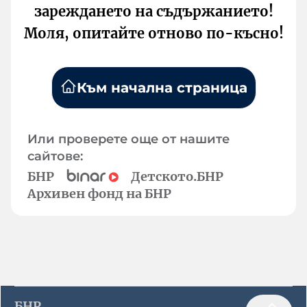
зареждането на съдържанието!
Моля, опитайте отново по-късно!
Към начална страница
Или проверете още от нашите
сайтове:
БНР
Детското.БНР
Архивен фонд на БНР
БНР