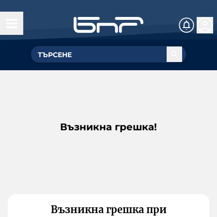
Възникна грешка!
Възникна грешка при