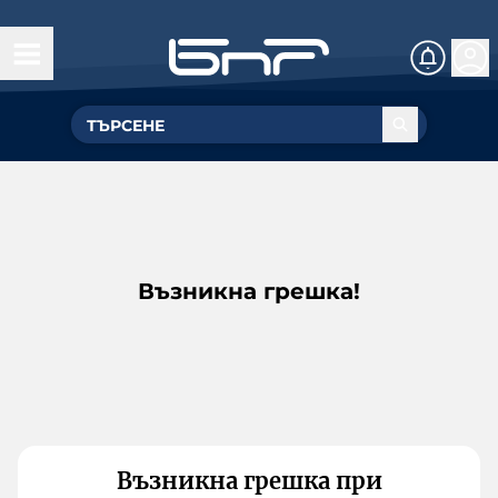
Възникна грешка!
Възникна грешка при