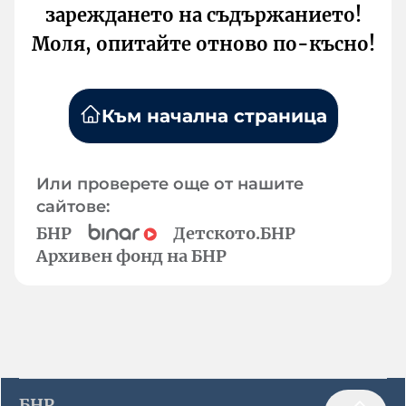
зареждането на съдържанието!
Моля, опитайте отново по-късно!
Към начална страница
Или проверете още от нашите
сайтове:
БНР
Детското.БНР
Архивен фонд на БНР
БНР