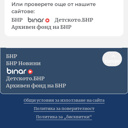
Или проверете още от нашите
сайтове:
БНР
Детското.БНР
Архивен фонд на БНР
БНР
Нагоре
БНР Новини
Детското.БНР
Архивен фонд на БНР
Общи условия за използване на сайта
Политика за поверителност
Политика за „бисквитки“