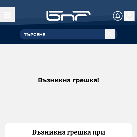
Възникна грешка!
Възникна грешка при