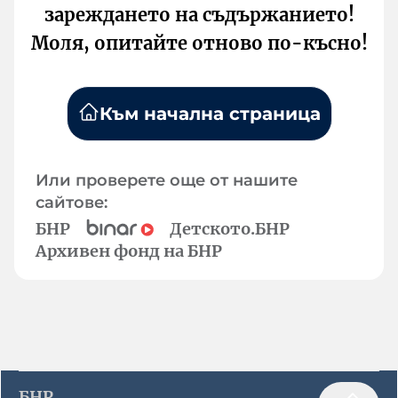
зареждането на съдържанието!
Моля, опитайте отново по-късно!
Към начална страница
Или проверете още от нашите
сайтове:
БНР
Детското.БНР
Архивен фонд на БНР
БНР