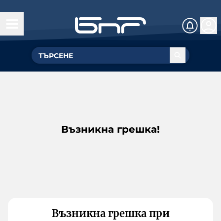
Възникна грешка!
Възникна грешка при