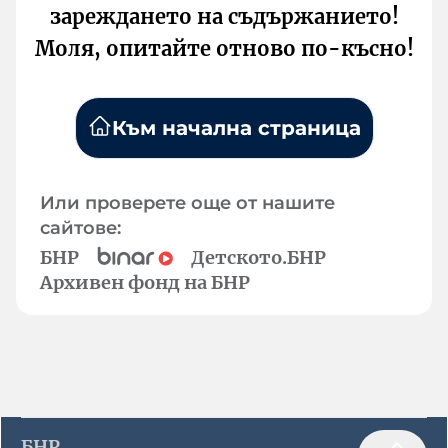
зареждането на съдържанието!
Моля, опитайте отново по-късно!
Към начална страница
Или проверете още от нашите
сайтове:
БНР
Детското.БНР
Архивен фонд на БНР
БНР