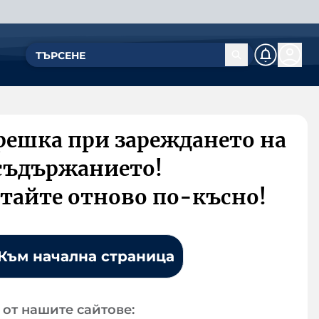
решка при зареждането на
съдържанието!
тайте отново по-късно!
Към начална страница
от нашите сайтове: