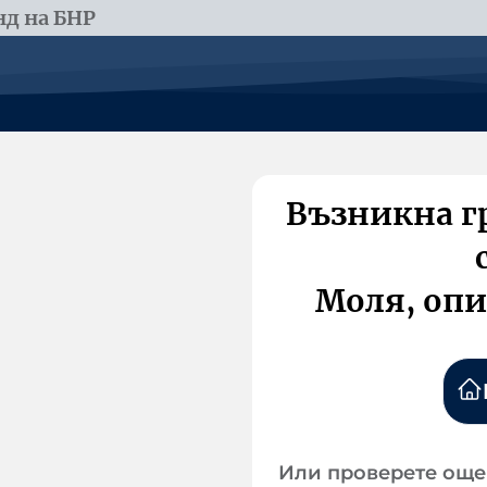
д на БНР
Възникна г
Моля, опи
Или проверете още 