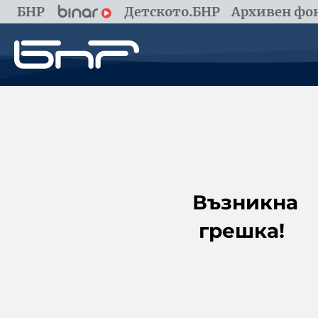
БНР
Детското.БНР
Архивен фон
Възникна
грешка!