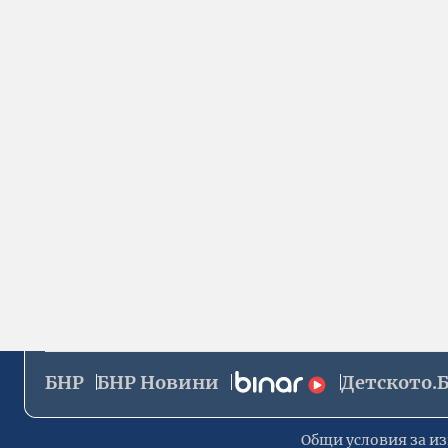
БНР
БНР Новини
Детското.
Общи условия за из