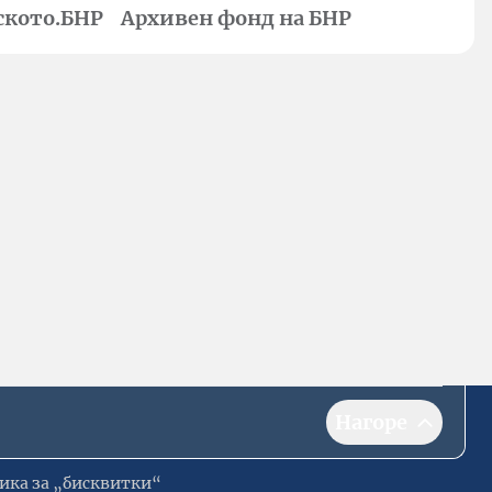
ското.БНР
Архивен фонд на БНР
Нагоре
ика за „бисквитки“