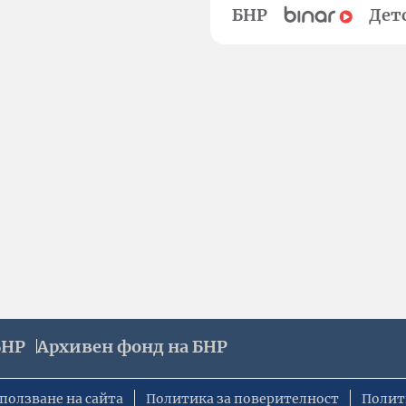
БНР
Дет
БНР
Архивен фонд на БНР
ползване на сайта
Политика за поверителност
Полит