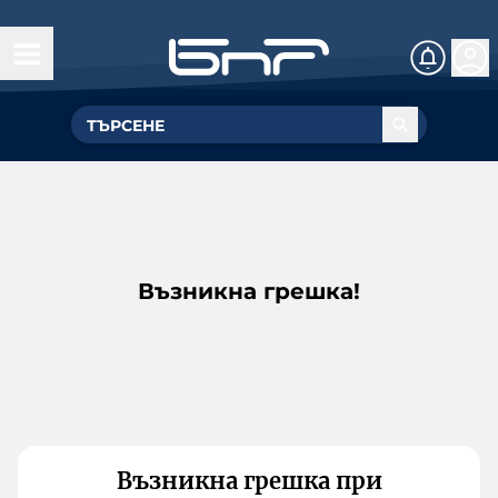
Възникна грешка!
Възникна грешка при