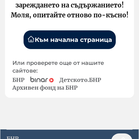
зареждането на съдържанието!
Моля, опитайте отново по-късно!
Към начална страница
Или проверете още от нашите
сайтове:
БНР
Детското.БНР
Архивен фонд на БНР
БНР